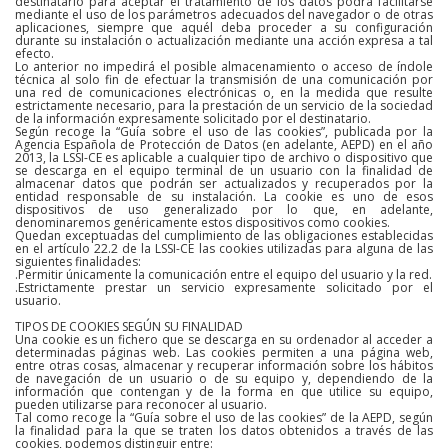
destinatario para aceptar el tratamiento de los datos podrá facilitarse
mediante el uso de los parámetros adecuados del navegador o de otras
aplicaciones, siempre que aquél deba proceder a su configuración
durante su instalación o actualización mediante una acción expresa a tal
efecto.
Lo anterior no impedirá el posible almacenamiento o acceso de índole
técnica al solo fin de efectuar la transmisión de una comunicación por
una red de comunicaciones electrónicas o, en la medida que resulte
estrictamente necesario, para la prestación de un servicio de la sociedad
de la información expresamente solicitado por el destinatario.
Según recoge la “Guía sobre el uso de las cookies”, publicada por la
Agencia Española de Protección de Datos (en adelante, AEPD) en el año
2013, la LSSI-CE es aplicable a cualquier tipo de archivo o dispositivo que
se descarga en el equipo terminal de un usuario con la finalidad de
almacenar datos que podrán ser actualizados y recuperados por la
entidad responsable de su instalación. La cookie es uno de esos
dispositivos de uso generalizado por lo que, en adelante,
denominaremos genéricamente estos dispositivos como cookies.
Quedan exceptuadas del cumplimiento de las obligaciones establecidas
en el artículo 22.2 de la LSSI-CE las cookies utilizadas para alguna de las
siguientes finalidades:
.Permitir únicamente la comunicación entre el equipo del usuario y la red.
.Estrictamente prestar un servicio expresamente solicitado por el
usuario.
TIPOS DE COOKIES SEGÚN SU FINALIDAD
Una cookie es un fichero que se descarga en su ordenador al acceder a
determinadas páginas web. Las cookies permiten a una página web,
entre otras cosas, almacenar y recuperar información sobre los hábitos
de navegación de un usuario o de su equipo y, dependiendo de la
información que contengan y de la forma en que utilice su equipo,
pueden utilizarse para reconocer al usuario.
Tal como recoge la “Guía sobre el uso de las cookies” de la AEPD, según
la finalidad para la que se traten los datos obtenidos a través de las
cookies, podemos distinguir entre: