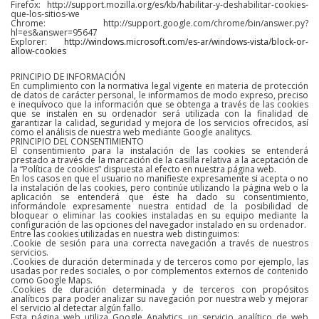
Firefox: http://support.mozilla.org/es/kb/habilitar-y-deshabilitar-cookies-
que-los-sitios-we
Chrome: http://support.google.com/chrome/bin/answer.py?
hl=es&answer=95647
Explorer:
http://windows.microsoft.com/es-ar/windows-vista/block-or-
allow-cookies
PRINCIPIO DE INFORMACIÓN
En cumplimiento con la normativa legal vigente en materia de protección
de datos de carácter personal, le informamos de modo expreso, preciso
e inequívoco que la información que se obtenga a través de las cookies
que se instalen en su ordenador será utilizada con la finalidad de
garantizar la calidad, seguridad y mejora de los servicios ofrecidos, así
como el análisis de nuestra web mediante Google analitycs.
PRINCIPIO DEL CONSENTIMIENTO
El consentimiento para la instalación de las cookies se entenderá
prestado a través de la marcación de la casilla relativa a la aceptación de
la “Política de cookies” dispuesta al efecto en nuestra página web.
En los casos en que el usuario no manifieste expresamente si acepta o no
la instalación de las cookies, pero continúe utilizando la página web o la
aplicación se entenderá que éste ha dado su consentimiento,
informándole expresamente nuestra entidad de la posibilidad de
bloquear o eliminar las cookies instaladas en su equipo mediante la
configuración de las opciones del navegador instalado en su ordenador.
Entre las cookies utilizadas en nuestra web distinguimos:
.Cookie de sesión para una correcta navegación a través de nuestros
servicios.
.Cookies de duración determinada y de terceros como por ejemplo, las
usadas por redes sociales, o por complementos externos de contenido
como Google Maps.
.Cookies de duración determinada y de terceros con propósitos
analíticos para poder analizar su navegación por nuestra web y mejorar
el servicio al detectar algún fallo.
Esta página web utiliza Google Analytics, un servicio analítico de web