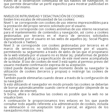
través de la observación continuada de sus hábitos de navegación, lo
que permite desarrollar un perfil específico para mostrar publicidad en
función del mismo.
NIVELES DE INTRUSIVIDAD Y DESACTIVACIÓN DE COOKIES:
Existen tres escalas de intrusividad de las cookies:
Nivel 1: se corresponde con cookies de uso interno imprescindibles para
la prestación del propio servicio solicitado por el usuario.
Nivel 2: se corresponde con cookies anónimas de uso interno necesarias
para el mantenimiento de contenidos y navegación, así como a cookies
gestionadas por terceros en el marco de servicios solicitados
expresamente por el usuario en las webs de aquellos (ej.: Social Plugins
de Facebook o Twitter).
Nivel 3: se corresponde con cookies gestionadas por terceros en el
marco de servicios no solicitados expresamente por el usuario,
permitiendo su seguimiento a través de webs de las que el propietario
de la web visitada por el usuario no es titular (ej.: plataformas de gestión
de publicidad gráfica). La especificación de este nivel viene acompañada
de su titular. El uso de cookies de nivel 3 está sujeto al permiso previo del
usuario mediante confirmación expresa de su aceptación.
Usted puede desactivar en cualquier momento desde su navegador la
utilización de cookies (terceros y propias) o restringir las cookies de
terceros.
También puede eliminarlas cuando desee a través de la configuración de
su navegador.
Si está utilizando el navegador en modo privado las cookies se deberían
de borrar automáticamente cuando cierre el navegador (depende de su
navegador de internet).
Si borra, altera o desactiva las cookies es posible que la web no se
visualice bien.
A continuación le proporcionamos tres enlaces en los que puede
consultar todo aquello referente a la administración de cookies, incluida
su eliminación o no aceptación total o parcial, en algunos de los
navegadores más comunes: