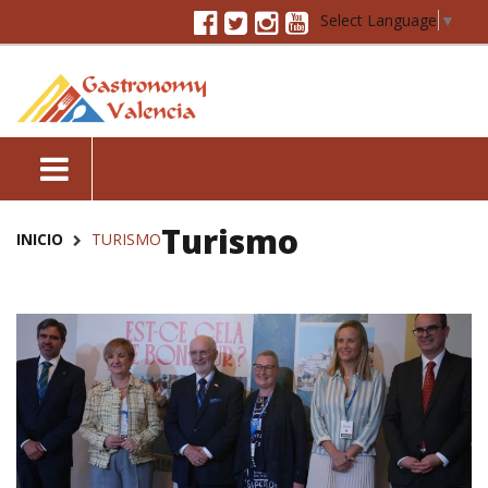
Select Language
▼
Turismo
INICIO
TURISMO