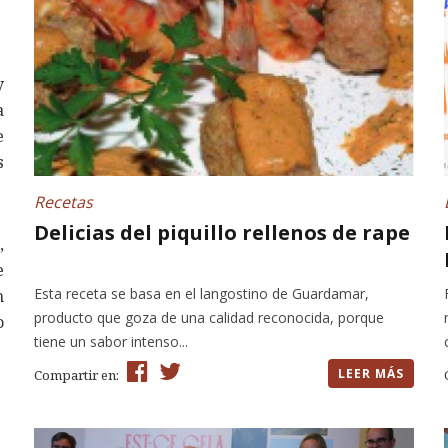
y
a
e
s
Recetas
Delicias del piquillo rellenos de rape
,
e
Esta receta se basa en el langostino de Guardamar,
n
producto que goza de una calidad reconocida, porque
o
tiene un sabor intenso...
LEER MÁS
Compartir en: