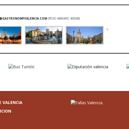
O@GASTRONOMYVALENCIA.COM
(PESO MÁXIMO 400KB)
E VALENCIA
ICION